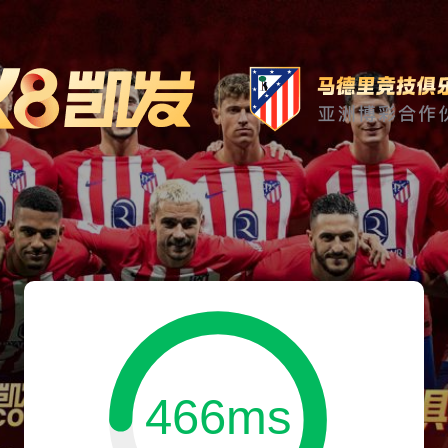
466ms